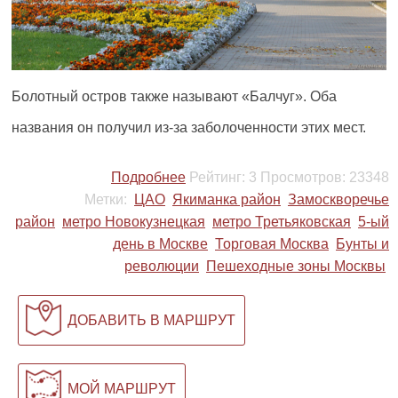
Болотный остров также называют «Балчуг». Оба
названия он получил из-за заболоченности этих мест.
Подробнее
Рейтинг:
3
Просмотров:
23348
Метки:
ЦАО
Якиманка район
Замоскворечье
район
метро Новокузнецкая
метро Третьяковская
5-ый
день в Москве
Торговая Москва
Бунты и
революции
Пешеходные зоны Москвы
ДОБАВИТЬ В МАРШРУТ
МОЙ МАРШРУТ