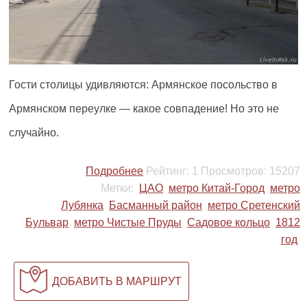
Гости столицы удивляются: Армянское посольство в
Армянском переулке — какое совпадение! Но это не
случайно.
Подробнее
Рейтинг:
1
Просмотров:
15207
Метки:
ЦАО
метро Китай-Город
метро
Лубянка
Басманный район
метро Сретенский
Бульвар
метро Чистые Пруды
Садовое кольцо
1812
год
ДОБАВИТЬ В МАРШРУТ