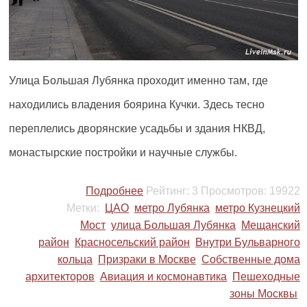
Улица Большая Лубянка проходит именно там, где
находились владения боярина Кучки. Здесь тесно
переплелись дворянские усадьбы и здания НКВД,
монастырские постройки и научные службы.
Подробнее
Рейтинг:
3
Просмотров:
19922
Метки:
ЦАО
метро Лубянка
метро Кузнецкий
Мост
улица Большая Лубянка
Мещанский
район
Красносельский район
Внутри Бульварного
кольца
Призраки в Москве
Собственные дома
архитекторов
Авиация и космонавтика
Пешеходные
зоны Москвы