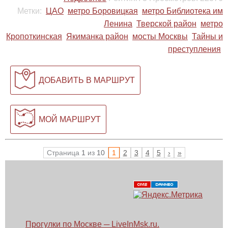
Метки:
ЦАО
метро Боровицкая
метро Библиотека им
Ленина
Тверской район
метро
Кропоткинская
Якиманка район
мосты Москвы
Тайны и
преступления
ДОБАВИТЬ В МАРШРУТ
МОЙ МАРШРУТ
Страница
1
из
10
1
2
3
4
5
›
»
Прогулки по Москве ─ LiveInMsk.ru.