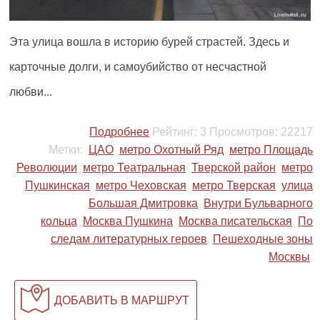
Эта улица вошла в историю бурей страстей. Здесь и
карточные долги, и самоубийство от несчастной
любви...
Подробнее
Рейтинг:
3
Просмотров:
22217
Метки:
ЦАО
метро Охотный Ряд
метро Площадь
Революции
метро Театральная
Тверской район
метро
Пушкинская
метро Чеховская
метро Тверская
улица
Большая Дмитровка
Внутри Бульварного
кольца
Москва Пушкина
Москва писательская
По
следам литературных героев
Пешеходные зоны
Москвы
ДОБАВИТЬ В МАРШРУТ