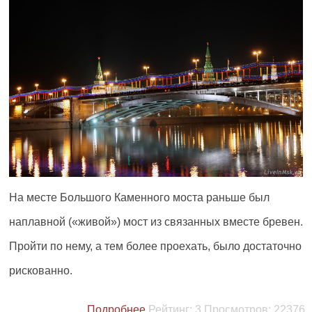
На месте Большого Каменного моста раньше был
наплавной («живой») мост из связанных вместе бревен.
Пройти по нему, а тем более проехать, было достаточно
рискованно.
Подробнее
Рейтинг:
3
Просмотров:
22376