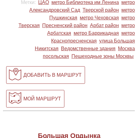
Метки:
ЦАО
метро Библиотека им Ленина
метро
Александровский Сад
Тверской район
метро
Пушкинская
метро Чеховская
метро
Тверская
Пресненский район
Арбат район
метро
Арбатская
метро Баррикадная
метро
Краснопресненская
улица Большая
Никитская
Ведомственные здания
Москва
посольская
Пешеходные зоны Москвы
ДОБАВИТЬ В МАРШРУТ
МОЙ МАРШРУТ
Большая Ордынка