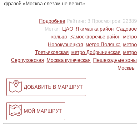
фразой «Москва слезам не верит».
Подробнее
Рейтинг:
3
Просмотров:
22389
Метки:
ЦАО
Якиманка район
Садовое
кольцо
Замоскворечье район
метро
Новокузнецкая
метро Полянка
метро
Третьяковская
метро Добрынинская
метро
Серпуховская
Москва купеческая
Пешеходные зоны
Москвы
ДОБАВИТЬ В МАРШРУТ
МОЙ МАРШРУТ