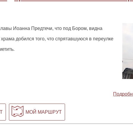
лавы Иоанна Предтечи, что под Бором, видна
 храма добился того, что спрятавшуюся в переулке
етить.
Подробн
Т
МОЙ МАРШРУТ