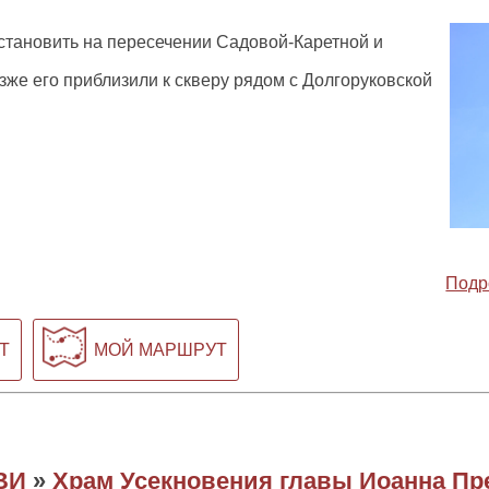
становить на пересечении Садовой-Каретной и
зже его приблизили к скверу рядом с Долгоруковской
Подр
Т
МОЙ МАРШРУТ
ВИ
»
Храм Усекновения главы Иоанна Пре