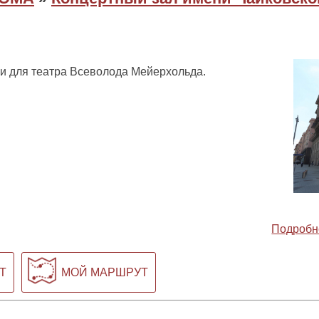
ли для театра Всеволода Мейерхольда.
Подробн
Т
МОЙ МАРШРУТ