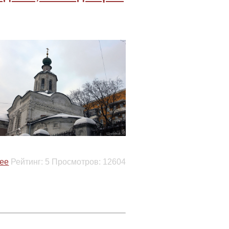
ее
Рейтинг:
5
Просмотров:
12604