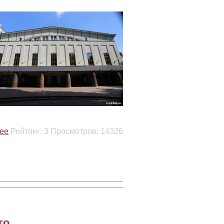
ее
Рейтинг:
3
Просмотров:
14326
го