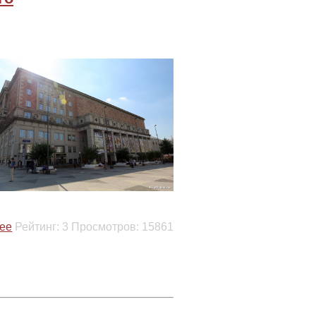
ее
Рейтинг:
3
Просмотров:
15861