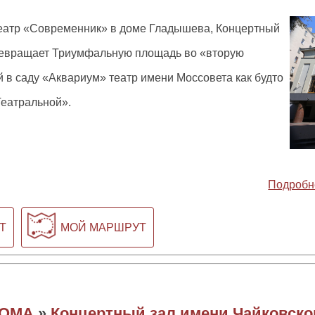
театр «Современник» в доме Гладышева, Концертный
ревращает Триумфальную площадь во «вторую
 в саду «Аквариум» театр имени Моссовета как будто
Театральной».
Подробн
Т
МОЙ МАРШРУТ
ОМА
»
Концертный зал имени Чайковско