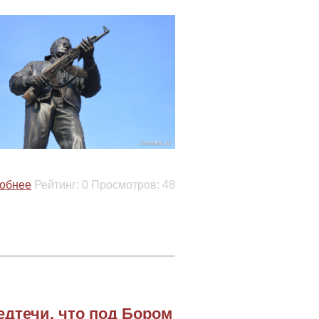
обнее
Рейтинг:
0
Просмотров:
48
дтечи, что под Бором