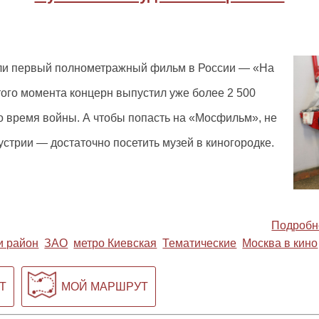
ли первый полнометражный фильм в России — «На
этого момента концерн выпустил уже более 2 500
о время войны. А чтобы попасть на «Мосфильм», не
стрии — достаточно посетить музей в киногородке.
Подробн
и район
ЗАО
метро Киевская
Тематические
Москва в кино
Т
МОЙ МАРШРУТ