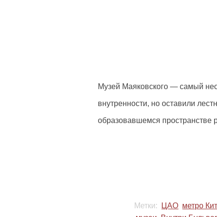
Музей Маяковского — самый не
внутренности, но оставили лестн
образовавшемся пространстве р
Метки:
ЦАО
метро Ки