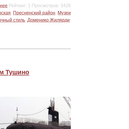
нее
Рейтинг:
1
Просмотров:
3426
рская
Пресненский район
Музеи
очный стиль
Доменико Жилярди
ом Тушино