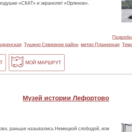
подушке «СКАТ» и экранолет «Орленок».
Подробн
одненская
Тушино Северное район
метро Планерная
Тем
Т
МОЙ МАРШРУТ
Музей истории Лефортово
тово, раньше назывались Немецкой слободой, или