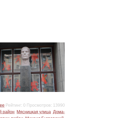
ее
Рейтинг:
0
Просмотров:
13990
й район
Мясницкая улица
Дома-