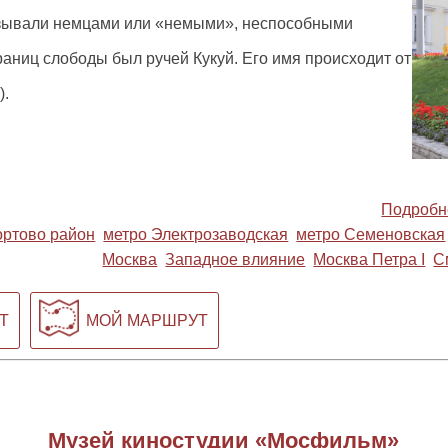
азывали немцами или «немыми», неспособными
границ слободы был ручей Кукуй. Его имя происходит от
).
Подробн
ртово район
метро Электрозаводская
метро Семеновская
Москва
Западное влияние
Москва Петра I
С
Т
МОЙ МАРШРУТ
Музей киностудии «Мосфильм»