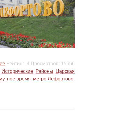
ее
Рейтинг:
4
Просмотров:
15556
Исторические
Районы
Царская
мутное время
метро Лефортово