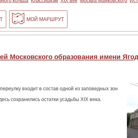
рного кольца
Классицизм
XIX век
Москва Маяковского
Ист
Т
МОЙ МАРШРУТ
ей Московского образования имени Яго
ереулку входит в состав одной из заповедных зон
десь сохранились остатки усадьбы XIX века.