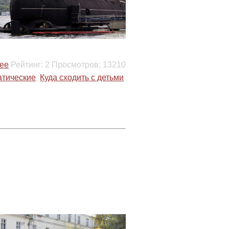
ее
Рейтинг:
2
Просмотров:
13210
атические
Куда сходить с детьми