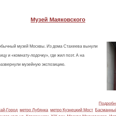
Музей Маяковского
обычный музей Москвы. Из дома Стахеева вынули
ицу и «комнату-лодочку», где жил поэт. А на
азвернули музейную экспозицию.
Подробн
тай-Город
метро Лубянка
метро Кузнецкий Мост
Басманны