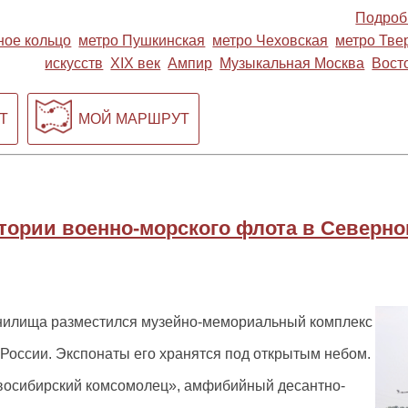
Подроб
ное кольцо
метро Пушкинская
метро Чеховская
метро Тве
искусств
XIX век
Ампир
Музыкальная Москва
Вост
Т
МОЙ МАРШРУТ
тории военно-морского флота в Северн
анилища разместился музейно-мемориальный комплекс
России. Экспонаты его хранятся под открытым небом.
восибирский комсомолец», амфибийный десантно-