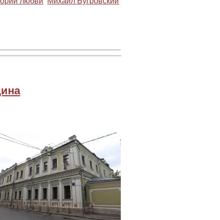
ории любви
Михаил Бугровский
дина