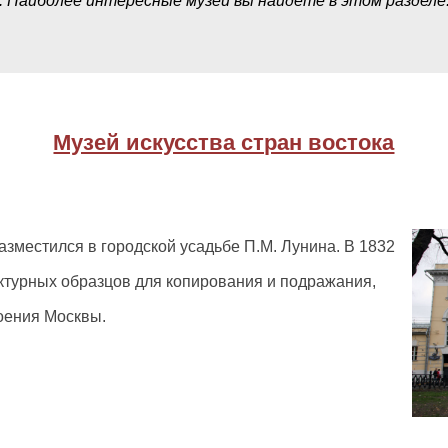
а. Наиболее интересные музеи вы найдете в этом разделе
Музей искусства стран востока
азместился в городской усадьбе П.М. Лунина. В 1832
ктурных образцов для копирования и подражания,
оения Москвы.