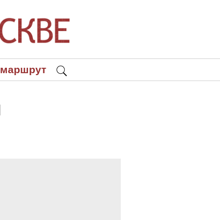
 маршрут
н