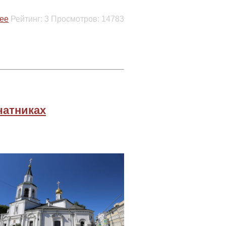
ее
Рейтинг:
3
Просмотров:
14783
чатниках