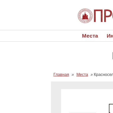
Места
Ин
Главная
»
Места
»
Красносел