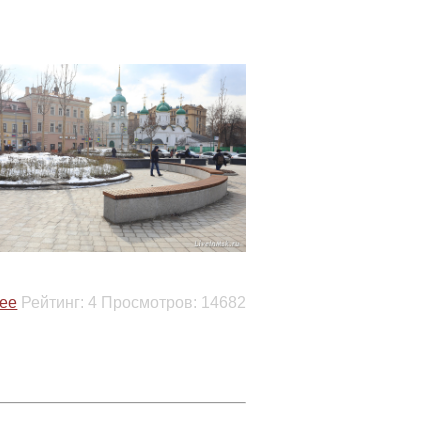
ее
Рейтинг:
4
Просмотров:
14682