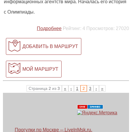
информационных агентств мира. Началась его история
с Олимпиады.
Подробнее
Рейтинг:
4
Просмотров:
27020
ДОБАВИТЬ В МАРШРУТ
МОЙ МАРШРУТ
Страница
2
из
3
«
‹
1
2
3
›
»
Прогулки по Москве ─ LiveInMsk.ru.