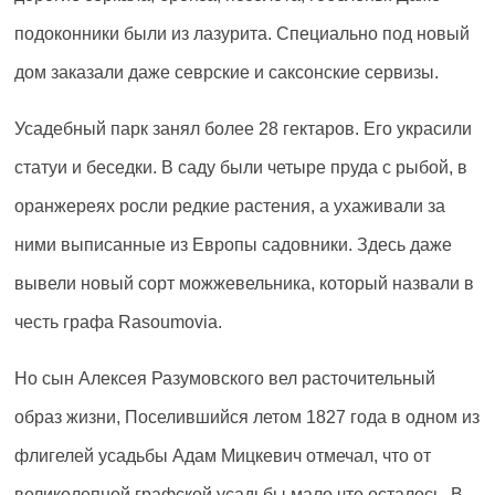
подоконники были из лазурита. Специально под новый
дом заказали даже севрские и саксонские сервизы.
Усадебный парк занял более 28 гектаров. Его украсили
статуи и беседки. В саду были четыре пруда с рыбой, в
оранжереях росли редкие растения, а ухаживали за
ними выписанные из Европы садовники. Здесь даже
вывели новый сорт можжевельника, который назвали в
честь графа Rasoumovia.
Но сын Алексея Разумовского вел расточительный
образ жизни, Поселившийся летом 1827 года в одном из
флигелей усадьбы Адам Мицкевич отмечал, что от
великолепной графской усадьбы мало что осталось. В