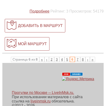
Подробнее
Рейтинг:
3
Просмотров:
54179
ДОБАВИТЬ В МАРШРУТ
МОЙ МАРШРУТ
Страница
6
из
8
«
‹
2
3
4
5
6
7
8
›
»
Прогулки по Москве ─ LiveInMsk.ru.
При использовании материалов с сайта
ссылка на
liveinmsk.ru
обязательна.
©
2012 - 2026