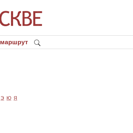
 маршрут
Э
Ю
Я