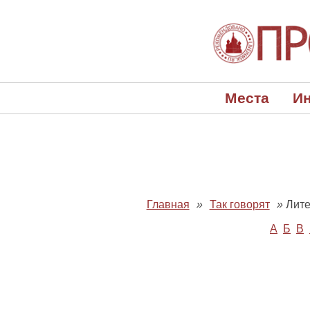
Места
Ин
Главная
»
Так говорят
»
Лите
А
Б
В