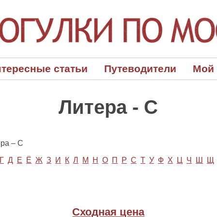
тересные статьи
Путеводители
Мой
Литера - С
ра – С
Г
Д
Е
Ё
Ж
З
И
К
Л
М
Н
О
П
Р
С
Т
У
Ф
Х
Ц
Ч
Ш
Щ
Сходная цена