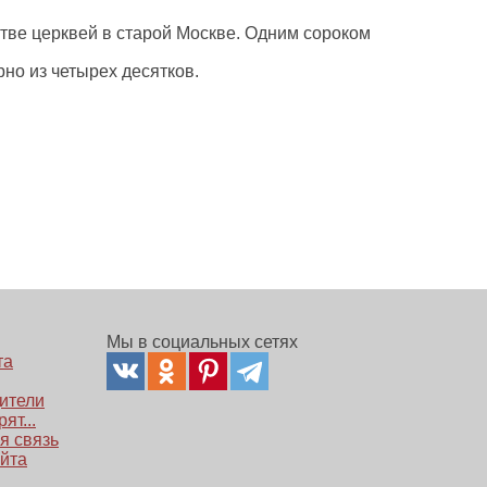
тве церквей в старой Москве. Одним сороком
но из четырех десятков.
Мы в социальных сетях
та
ители
ят...
я связь
айта