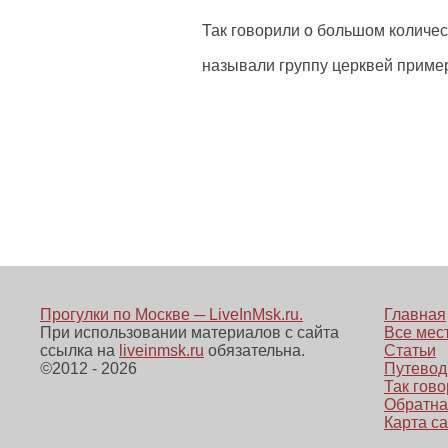
Так говорили о большом количес
называли группу церквей пример
Прогулки по Москве ─ LiveInMsk.ru.
Главная
При использовании материалов с сайта
Все мес
ссылка на
liveinmsk.ru
обязательна.
Статьи
©
2012 - 2026
Путевод
Так говор
Обратна
Карта с