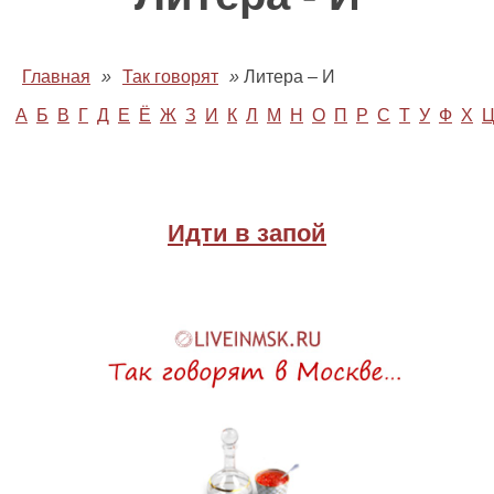
Главная
»
Так говорят
»
Литера – И
А
Б
В
Г
Д
Е
Ё
Ж
З
И
К
Л
М
Н
О
П
Р
С
Т
У
Ф
Х
Идти в запой