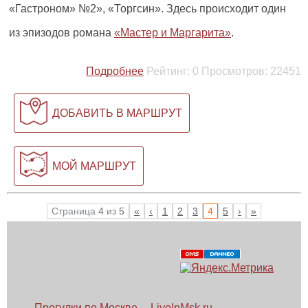
«Гастроном» №2», «Торгсин». Здесь происходит один
из эпизодов романа
«Мастер и Маргарита»
.
Подробнее
Рейтинг:
0
Просмотров:
22451
ДОБАВИТЬ В МАРШРУТ
МОЙ МАРШРУТ
Страница
4
из
5
«
‹
1
2
3
4
5
›
»
Прогулки по Москве ─ LiveInMsk.ru.