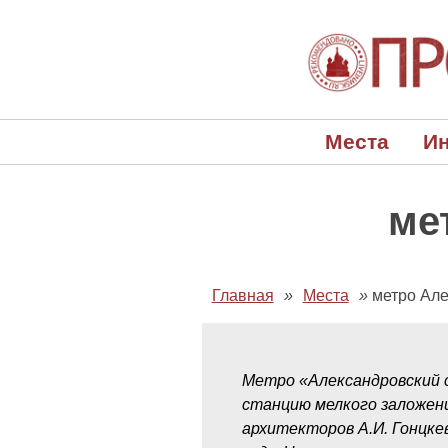
Места
Ин
ме
Главная
»
Места
»
метро Але
Метро «Александровский с
станцию мелкого заложени
архитекторов А.И. Гонцке