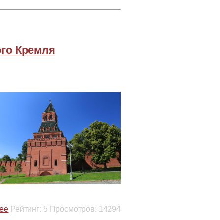
ого Кремля
ее
Рейтинг:
5
Просмотров:
14294