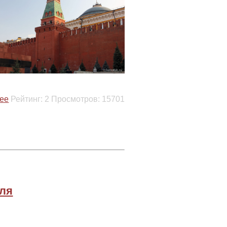
ее
Рейтинг:
2
Просмотров:
15701
мля