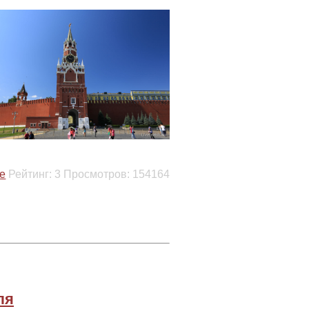
е
Рейтинг:
3
Просмотров:
154164
ля