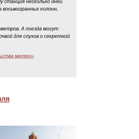
ду станция несколько дней
 восьмигранных колонн,
 метров. А поезда могут
очвой для слухов о секретной
ьства метро»
.
мля