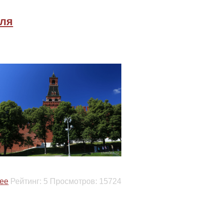
мля
ее
Рейтинг:
5
Просмотров:
15724