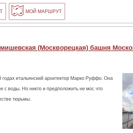
Т
МОЙ МАРШРУТ
мишевская (Москворецкая) башня Моско
8 годах итальянский архитектор Марко Руффо. Она
 с воды. Но никто и предположить не мог, что
естве тюрьмы.