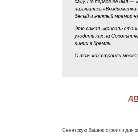
саду. Но первое ее имя — 
называлась «Воздвиженка»
белый и желтый мрамор на
Это самая «кривая» станц
уходить как на Сокольнич
линии в Кремль.
О том, как строили моско
Д
Сенатскую башню строили для з