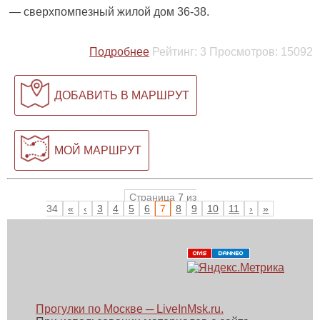
— сверхпомпезный жилой дом 36-38.
Подробнее
Рейтинг:
3
Просмотров:
15092
ДОБАВИТЬ В МАРШРУТ
МОЙ МАРШРУТ
Страница
7
из
34
«
‹
3
4
5
6
7
8
9
10
11
›
»
Прогулки по Москве ─ LiveInMsk.ru.