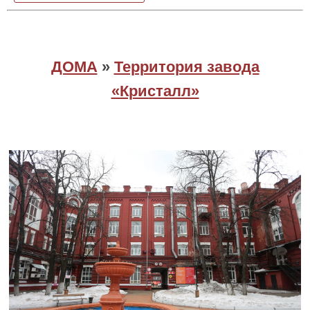
ДОМА
»
Территория завода
«Кристалл»