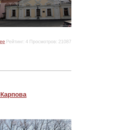
ее
Рейтинг:
4
Просмотров:
21087
.Карпова