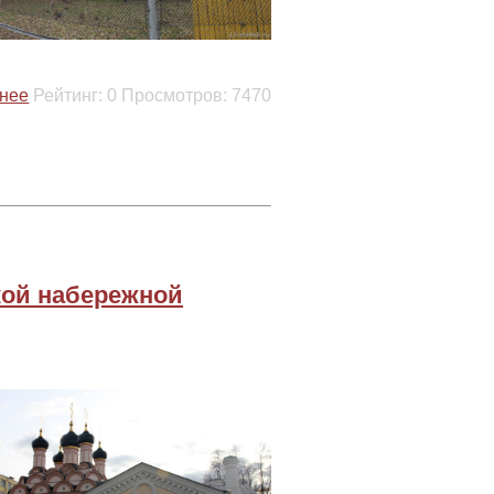
нее
Рейтинг:
0
Просмотров:
7470
ой набережной