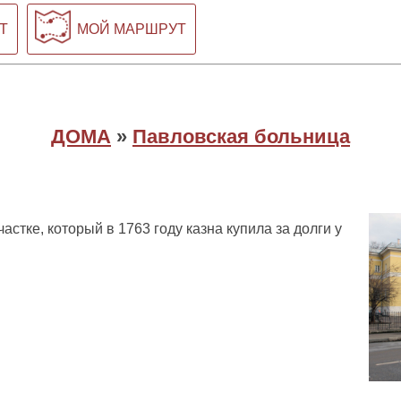
Т
МОЙ МАРШРУТ
ДОМА
»
Павловская больница
астке, который в 1763 году казна купила за долги у