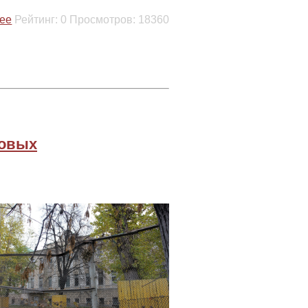
ее
Рейтинг:
0
Просмотров:
18360
совых