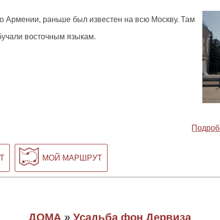
о Армении, раньше был известен на всю Москву. Там
обучали восточным языкам.
Подроб
Т
МОЙ МАРШРУТ
ДОМА
»
Усадьба фон Дервиза