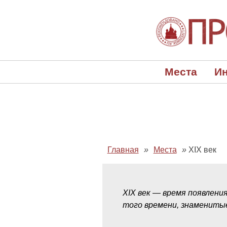
Места
Ин
Главная
»
Места
»
XIX век
XIX век — время появлени
того времени, знамениты