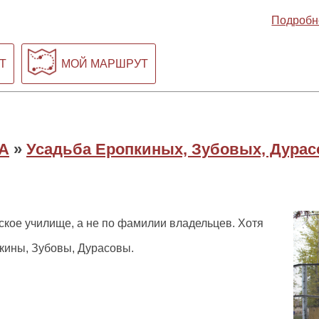
Подробн
Т
МОЙ МАРШРУТ
А
»
Усадьба Еропкиных, Зубовых, Дура
ское училище, а не по фамилии владельцев. Хотя
кины, Зубовы, Дурасовы.